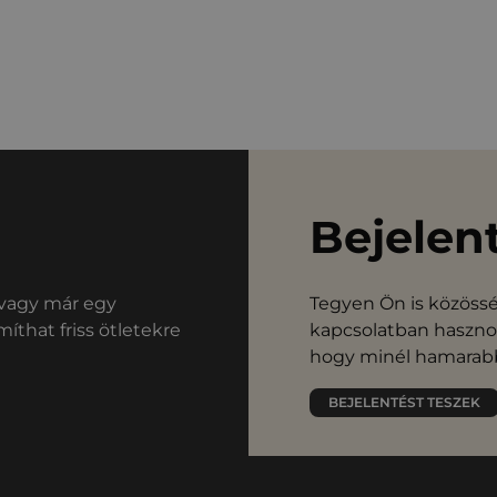
Bejelen
l vagy már egy
Tegyen Ön is közössé
íthat friss ötletekre
kapcsolatban hasznos
hogy minél hamarabb
BEJELENTÉST TESZEK