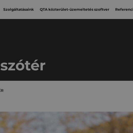
Szolgáltatásaink
QTA közterület-üzemeltetés szoftver
Referenc
tszótér
ÉR