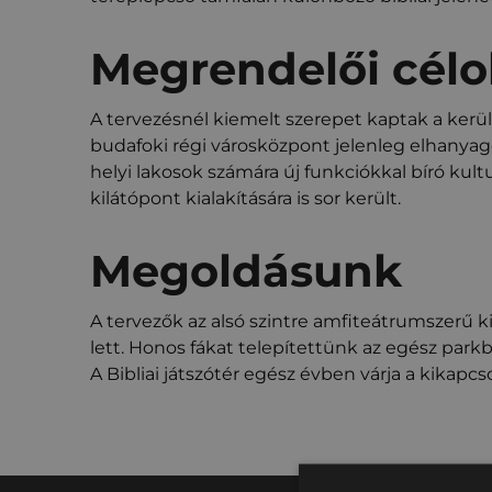
Megrendelői célo
A tervezésnél kiemelt szerepet kaptak a kerüle
budafoki régi városközpont jelenleg elhanyago
helyi lakosok számára új funkciókkal bíró kultu
kilátópont kialakítására is sor került.
Megoldásunk
A tervezők az alsó szintre amfiteátrumszerű ki
lett. Honos fákat telepítettünk az egész parkb
A Bibliai játszótér egész évben várja a kikap