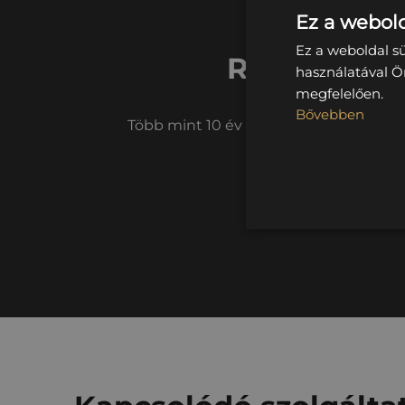
Ez a webold
Ez a weboldal s
Rendezett, 
használatával Ö
megfelelően.
Bővebben
Több mint 10 év tapasztalattal, digit