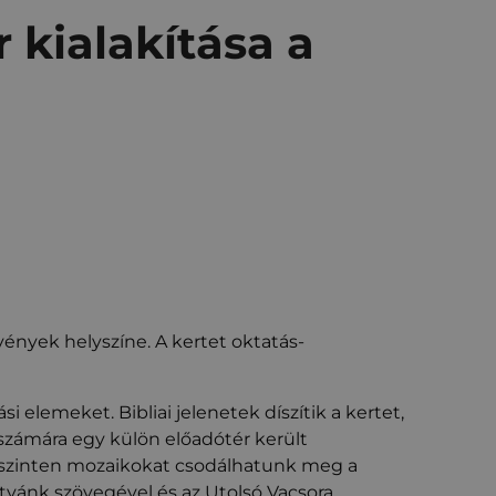
r kialakítása a
zvények helyszíne. A kertet oktatás-
 elemeket. Bibliai jelenetek díszítik a kertet,
 számára egy külön előadótér került
ső szinten mozaikokat csodálhatunk meg a
atyánk szövegével és az Utolsó Vacsora.