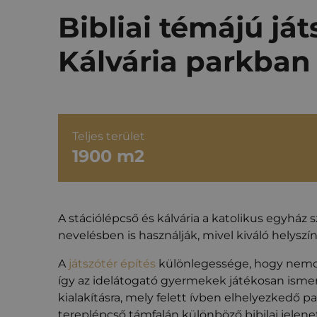
Bibliai témájú ját
Kálvária parkban
Teljes terület
1900 m2
A stációlépcső és kálvária a katolikus egyház s
nevelésben is használják, mivel kiváló helyszí
A
játszótér építés
különlegessége, hogy nemcsak 
így az idelátogató gyermekek játékosan ismer
kialakításra, mely felett ívben elhelyezkedő
tereplépcső támfalán különböző bibilai jelene