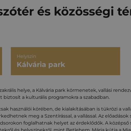
szótér és közösségi té
Helyszín
Kálvária park
zakrális helye, a Kálvária park körmenetek, vallási rende
nt biztosít a kulturális programokra a szabadban.
használói körében, de kialakításában is tükrözi a vallási
kedhetnek meg a Szentírással, a vallással. Az előadások
 padsorokon foglalhatnak helyet az érdeklődők. A közép
tekről és helyszínekről, mint Betlehem, Mária kútja a Mi