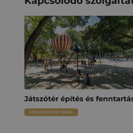
Kapcsolódó szolgálta
Játszótér építés és fenntartá
SZOLGÁLTATÁSI OLDAL