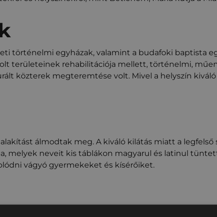
k
ti történelmi egyházak, valamint a budafoki baptista egy
lt területeinek rehabilitációja mellett, történelmi, műe
rált közterek megteremtése volt. Mivel a helyszín kiváló 
alakítást álmodtak meg. A kiváló kilátás miatt a legfelső
a, melyek neveit kis táblákon magyarul és latinul tüntett
csolódni vágyó gyermekeket és kísérőiket.