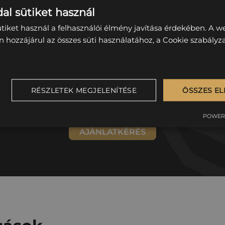
al sütiket használ
ütiket használ a felhasználói élmény javítása érdekében. A 
gondozott zöldterületre v
n hozzájárul az összes süti használatához, a Cookie szabály
alizált munkafolyamatokkal és megbízható csapattal segít
hanem érték legyen.
RÉSZLETEK MEGJELENÍTÉSE
ÖSSZES E
Kérje egyedi árajánlatunkat – az igényeihez igazítva!
POWERE
AJÁNLATKÉRÉS