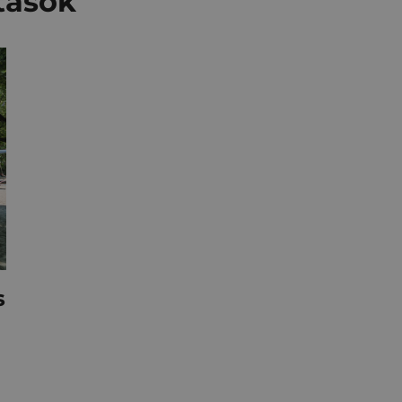
tások
s