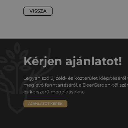
VISSZA
Kérjen ajánlatot!
Legyen szó új zöld- és közterület kiépítésérő
meglévő fenntartásáról, a DeerGarden-től szám
és korszerű megoldásokra.
AJÁNLATOT KÉREK