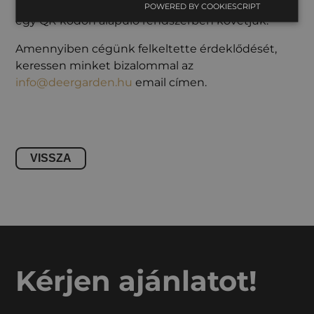
hulladékszállításhoz kapcsolódó feladatokat pedig
POWERED BY COOKIESCRIPT
egy QR kódon alapuló rendszerben követjük.
Amennyiben cégünk felkeltette érdeklődését,
keressen minket bizalommal az
info@deergarden.hu
email címen.
VISSZA
Kérjen ajánlatot!