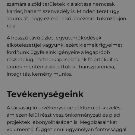
számára a zöld területek kialakítása nemcsak
karrier, hanem szenvedély is. Minden teret úgy
adunk át, hogy ez már első ránézésre tükröződjön
róla.
A hosszú távú üzleti együttműködések
elkötelezettjei vagyunk, ezért kiemelt figyelmet
fordítunk ügyfeleink igényeire a legapróbb
részletekig. Partnerkapcsolataink fő értékeit is
ennek mentén alakítottuk ki: transzparencia,
integritás, kemény munka.
Tevékenységeink
A társaság fő tevékenysége zöldterület-kezelés,
ám ezen felül részt vesz önkormányzati és piaci
projektek lebonyolításában is. Megbízásainkat
volumentől függetlenül ugyanolyan fontossággal