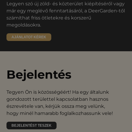
Legyen szó új zöld- és közterület kiépítéséről vagy
már egy meglévő fenntartásáról, a DeerGarden-től
számíthat friss ötletekre és korszerű
megoldásokra.
AJÁNLATOT KÉREK
Bejelentés
Tegyen Ön is közösségéért! Ha egy általunk
gondozott területtel kapcsolatban hasznos
észrevétele van, kérjük ossza meg velünk,
hogy minél hamarabb foglalkozhassunk vele!
BEJELENTÉST TESZEK