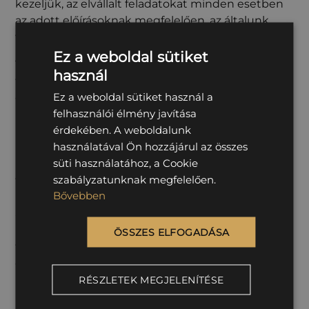
kezeljük, az elvállalt feladatokat minden esetben
az adott előírásoknak megfelelően, az általunk
vállalt határidők betartásával kivitelezzük.
Ez a weboldal sütiket
Vállalatunk sokrétű szolgáltatást nyújt építési és
használ
fenntartási munkákban egyaránt. Minden zöld
Ez a weboldal sütiket használ a
élettérre kínálunk megoldásokat, legyen szó
felhasználói élmény javítása
parkokról, közterekről, játszóterekről vagy akár
érdekében. A weboldalunk
kikötőkről. Új projektek esetében az építési
használatával Ön hozzájárul az összes
munkálatokat teljes mértékben átfogjuk a
süti használatához, a Cookie
bontási, előkészítési munkálatoktól az eszközök
szabályzatunknak megfelelően.
telepítéséig. Fenntartási, gondozási munkáink a
Bővebben
köztisztasági feladatoktól a növénygondozáson át
a parki berendezések szervizeléséig terjednek.
Évtizedes fennállásunk alatt saját folyamatot
ÖSSZES ELFOGADÁSA
fejlesztettünk ki minden olyan problémára, ami
egy zöld élettér fenntartásánál adódhat, így
például az eszközök karbantartására külön
RÉSZLETEK MEGJELENÍTÉSE
lakatosműhelyet tartunk fenn, a faápolási és