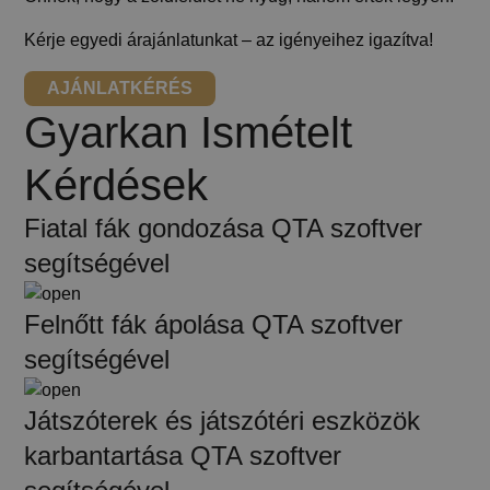
Kérje egyedi árajánlatunkat – az igényeihez igazítva!
AJÁNLATKÉRÉS
Gyarkan Ismételt
Kérdések
Fiatal fák gondozása QTA szoftver
segítségével
Felnőtt fák ápolása QTA szoftver
segítségével
Játszóterek és játszótéri eszközök
karbantartása QTA szoftver