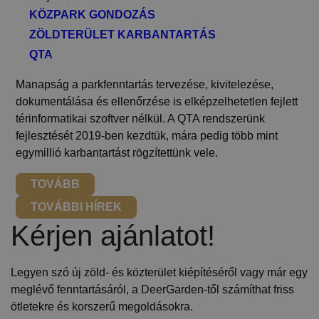
KÖZPARK GONDOZÁS
ZÖLDTERÜLET KARBANTARTÁS
QTA
Manapság a parkfenntartás tervezése, kivitelezése,
dokumentálása és ellenőrzése is elképzelhetetlen fejlett
térinformatikai szoftver nélkül. A QTA rendszerünk
fejlesztését 2019-ben kezdtük, mára pedig több mint
egymillió karbantartást rögzítettünk vele.
TOVÁBB
TOVÁBBI HÍREK
Kérjen ajánlatot!
Legyen szó új zöld- és közterület kiépítéséről vagy már egy
meglévő fenntartásáról, a DeerGarden-től számíthat friss
ötletekre és korszerű megoldásokra.