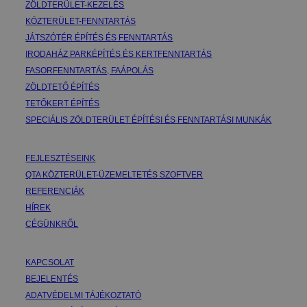
ZÖLDTERÜLET-KEZELÉS
KÖZTERÜLET-FENNTARTÁS
JÁTSZÓTÉR ÉPÍTÉS ÉS FENNTARTÁS
IRODAHÁZ PARKÉPÍTÉS ÉS KERTFENNTARTÁS
FASORFENNTARTÁS, FAÁPOLÁS
ZÖLDTETŐ ÉPÍTÉS
TETŐKERT ÉPÍTÉS
SPECIÁLIS ZÖLDTERÜLET ÉPÍTÉSI ÉS FENNTARTÁSI MUNKÁK
FEJLESZTÉSEINK
QTA KÖZTERÜLET-ÜZEMELTETÉS SZOFTVER
REFERENCIÁK
HÍREK
CÉGÜNKRŐL
KAPCSOLAT
BEJELENTÉS
ADATVÉDELMI TÁJÉKOZTATÓ