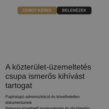
DEMOT KÉREK
BELENÉZEK
A közterület-üzemeltetés
csupa ismerős kihívást
tartogat
Papíralapú adminisztráció és követhetetlen
dokumentumok
Nehezen követhető munkavégzés és elszámolás