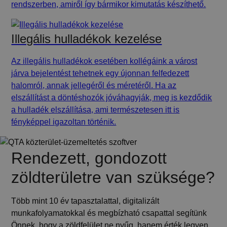
rendszerben, amiről így bármikor kimutatás készíthető.
Illegális hulladékok kezelése
Az illegális hulladékok esetében kollégáink a várost
járva bejelentést tehetnek egy újonnan felfedezett
halomról, annak jellegéről és méretéről. Ha az
elszállítást a döntéshozók jóváhagyják, meg is kezdődik
a hulladék elszállítása, ami természetesen itt is
fényképpel igazoltan történik.
Rendezett, gondozott
zöldterületre van szüksége?
Több mint 10 év tapasztalattal, digitalizált
munkafolyamatokkal és megbízható csapattal segítünk
Önnek, hogy a zöldfelület ne nyűg, hanem érték legyen.