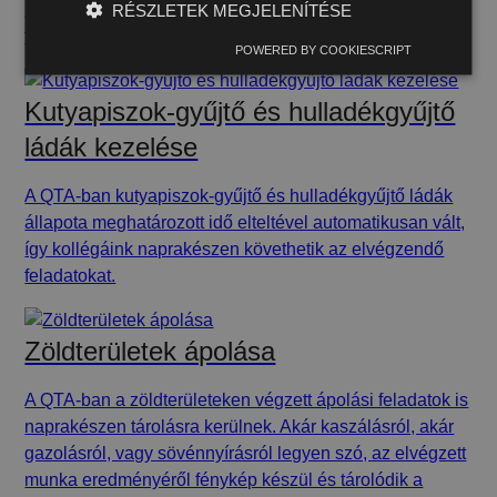
bejelentésére, valamint az elvégzett karbantartások
RÉSZLETEK MEGJELENÍTÉSE
fényképes dokumentálására is.
POWERED BY COOKIESCRIPT
Kutyapiszok-gyűjtő és hulladékgyűjtő
ládák kezelése
A QTA-ban kutyapiszok-gyűjtő és hulladékgyűjtő ládák
állapota meghatározott idő elteltével automatikusan vált,
így kollégáink naprakészen követhetik az elvégzendő
feladatokat.
Zöldterületek ápolása
A QTA-ban a zöldterületeken végzett ápolási feladatok is
naprakészen tárolásra kerülnek. Akár kaszálásról, akár
gazolásról, vagy sövénnyírásról legyen szó, az elvégzett
munka eredményéről fénykép készül és tárolódik a