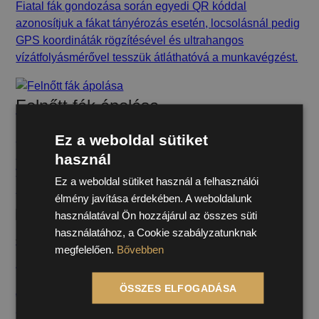
Fiatal fák gondozása során egyedi QR kóddal
azonosítjuk a fákat tányérozás esetén, locsolásnál pedig
GPS koordináták rögzítésével és ultrahangos
vízátfolyásmérővel tesszük átláthatóvá a munkavégzést.
Felnőtt fák ápolása
Legyen szó rendszeres gallyazásról, ifjításról, vagy
Ez a weboldal sütiket
kivágásról, esetleg azonnal beavatkozást igénylő
használ
viharkárról, a QTA a felnőtt fák gondozásának
Ez a weboldal sütiket használ a felhasználói
megszervezésében is segítséget nyújt.
élmény javítása érdekében. A weboldalunk
használatával Ön hozzájárul az összes süti
használatához, a Cookie szabályzatunknak
Játszóterek és játszótéri eszközök
megfelelően.
Bővebben
karbantartása
ÖSSZES ELFOGADÁSA
A szigorú játszótérkarbantartási szabályoknak való
megfeleléshez a QTA lehetőséget kínál a hibák