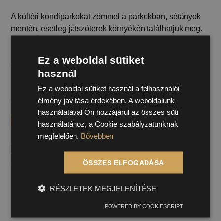
A kültéri kondiparkokat zömmel a parkokban, sétányok
mentén, esetleg játszóterek környékén találhatjuk meg.
Különösen népszerű lakótelepek környékén, mivel
remek közösségépítő lehetőség, és még a helyiek fizikai
Ez a weboldal sütiket
aktivitását is növeli. Éppen ezért nem ritka, hogy akár a
használ
környékbelieket is bevonják a tervezésbe. Ez egy remek
lépés, hiszen ők azok, akik használni fogják, így
Ez a weboldal sütiket használ a felhasználói
gondoskodva arról, hogy…
élmény javítása érdekében. A weboldalunk
használatával Ön hozzájárul az összes süti
TOVÁBB
használatához, a Cookie szabályzatunknak
megfelelően.
Bővebben
ÖSSZES ELFOGADÁSA
RÉSZLETEK MEGJELENÍTÉSE
POWERED BY COOKIESCRIPT