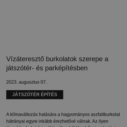
Vízáteresztő burkolatok szerepe a
játszótér- és parképítésben
2023. augusztus 07.
JÁTSZÓTÉR ÉPÍTÉS
A klímaváltozás hatására a hagyományos aszfaltburkolat
hátrányai egyre inkább érezhetővé válnak. Az ilyen