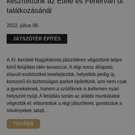
készítettünk az Etele és Fehérvári út
találkozásánál
2022. július 06.
JÁTSZÓTÉR ÉPÍTÉS
A XI. kerületi Nagykikinda játszótéren végeztünk teljes
körű felújítást idén tavasszal. A régi rossz állapotú,
elavult eszközöket leselejteztük, helyettük pedig új,
korszerű és biztonságos parkot építettünk, ami nem csak
a gyerekeknek, hanem a szülőknek is kellemes nyári
helyszínt nyújt. A felújítás során az alábbi munkálatok
végeztük el: elbontottuk a régi játszóteret, gondoztuk a
növényeket, talajt…
TOVÁBB