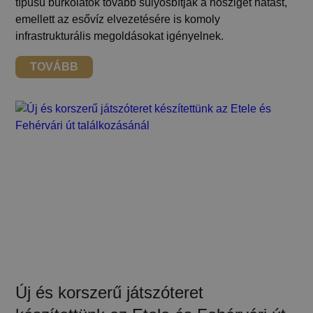
típusú burkolatok tovább súlyosbítják a hősziget hatást,
emellett az esővíz elvezetésére is komoly
infrastrukturális megoldásokat igényelnek.
TOVÁBB
Új és korszerű játszóteret