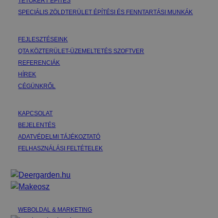
TETŐKERT ÉPÍTÉS
SPECIÁLIS ZÖLDTERÜLET ÉPÍTÉSI ÉS FENNTARTÁSI MUNKÁK
FEJLESZTÉSEINK
QTA KÖZTERÜLET-ÜZEMELTETÉS SZOFTVER
REFERENCIÁK
HÍREK
CÉGÜNKRŐL
KAPCSOLAT
BEJELENTÉS
ADATVÉDELMI TÁJÉKOZTATÓ
FELHASZNÁLÁSI FELTÉTELEK
WEBOLDAL & MARKETING