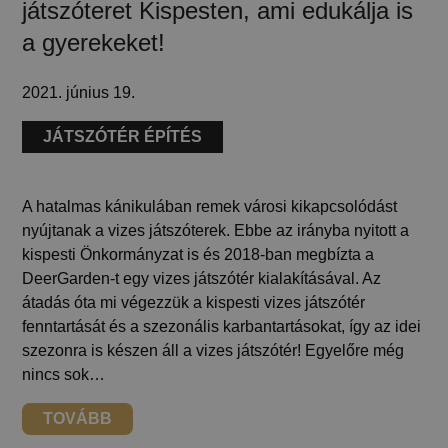
játszóteret Kispesten, ami edukálja is
a gyerekeket!
2021. június 19.
JÁTSZÓTÉR ÉPÍTÉS
A hatalmas kánikulában remek városi kikapcsolódást
nyújtanak a vizes játszóterek. Ebbe az irányba nyitott a
kispesti Önkormányzat is és 2018-ban megbízta a
DeerGarden-t egy vizes játszótér kialakításával. Az
átadás óta mi végezzük a kispesti vizes játszótér
fenntartását és a szezonális karbantartásokat, így az idei
szezonra is készen áll a vizes játszótér! Egyelőre még
nincs sok…
TOVÁBB