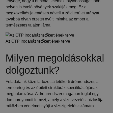
lényege, hogy a burkolati elemek folytonosságát több
helyen is évelő növények szakítják meg. Ez a
megközelítés jelentősen
növeli a zöld terület arányát,
továbbá olyan érzetet nyújt, mintha az ember a
természetes talajon járna
.
Az OTP irodaház tetőkertjének terve
Milyen megoldásokkal
dolgoztunk?
Feladataink közé tartozott a tetőkerti drénrendszer, a
termőréteg és az épített struktúrák specifikációjának
meghatározása. A drénrendszer magában foglal egy
dombornyomott lemezt, amely a vízelvezetést biztosítja,
miközben védelmet nyújt a vízszigetelés számára.