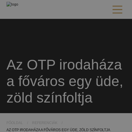
Az OTP irodaháza
a főváros egy üde,
zöld színfoltja
FŐOLDAL
/
REFERENCIÁK
/
AZ OTP IRODAHÁZA A FŐVÁROS EGY ÜDE, ZÖLD SZÍNFOLTJA