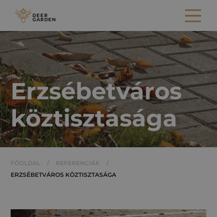
Erzsébetváros
köztisztasága
FŐOLDAL
/
REFERENCIÁK
/
ERZSÉBETVÁROS KÖZTISZTASÁGA