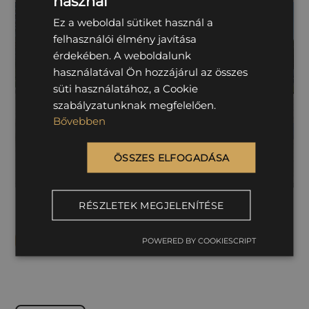
használ
Ez a weboldal sütiket használ a
felhasználói élmény javítása
érdekében. A weboldalunk
használatával Ön hozzájárul az összes
süti használatához, a Cookie
szabályzatunknak megfelelően.
Bővebben
ÖSSZES ELFOGADÁSA
RÉSZLETEK MEGJELENÍTÉSE
Közterület-fenntartás
TOVÁBB
POWERED BY COOKIESCRIPT