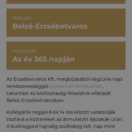
Helyszín
Belső-Erzsébetváros
Intenzitás
Az év 365 napján
Az Erzsébetváros Kft. megbízásából végzünk napi
rendszerességgel
közterület-fenntartást
,
takarítást és köztisztasági feladatok ellátását
Belső-Erzsébetvárosban.
Kollégáink reggel 6 és 14 óra között varázsolják
tisztává a köztereket az átmulatott éjszakák után.
A bulinegyed hajnalig zsúfolásig telt, nap mint