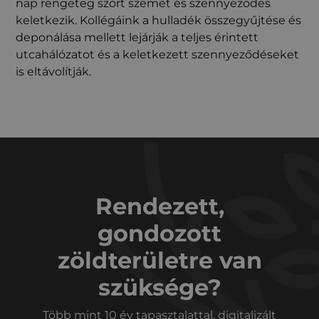
nap rengeteg szórt szemét és szennyeződés
keletkezik. Kollégáink a hulladék összegyűjtése és
deponálása mellett lejárják a teljes érintett
utcahálózatot és a keletkezett szennyeződéseket
is eltávolítják.
Rendezett,
gondozott
zöldterületre van
szüksége?
Több mint 10 év tapasztalattal, digitalizált