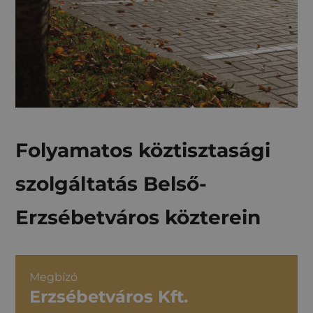
Folyamatos köztisztasági
szolgáltatás Belső-
Erzsébetváros közterein
Megbízó
Erzsébetváros Kft.