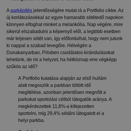
A
parképítés
jelentősségére mutat rá a Portfolio cikke. Az
új korlátozásokkal az egyre hamarabb sötétedő napokon
könnyen elfoghat minket a melankólia. Nap végére, mire
sikerül elszabadulni a képernyő elől, a legtöbb esetben
már teljesen sötét van, így előfordulhat, hogy nem jutunk
ki nappal a szabad levegőre.
Hétvégén a
Dunakanyarban, Pilisben csodálatos kirándulásokat
tehetünk, de mi a helyzet, ha hétköznap erre végképp
szűkös az idő?
A Portfolio kutatása alapján az első hullám
alatt megoszlik a parkban töltött idő
megítélése, azonban jelentősen megnőtt a
parkokat sportolási célból látogatók aránya. A
megkérdezettek 11,8%-a kifejezetten
sportolni, míg 29,4% sétálni látogatott el a
helyi parkba.