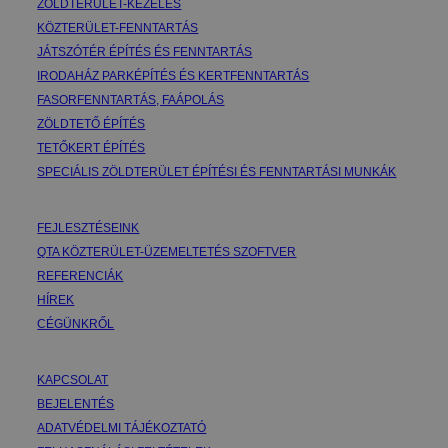
ZÖLDTERÜLET-KEZELÉS
KÖZTERÜLET-FENNTARTÁS
JÁTSZÓTÉR ÉPÍTÉS ÉS FENNTARTÁS
IRODAHÁZ PARKÉPÍTÉS ÉS KERTFENNTARTÁS
FASORFENNTARTÁS, FAÁPOLÁS
ZÖLDTETŐ ÉPÍTÉS
TETŐKERT ÉPÍTÉS
SPECIÁLIS ZÖLDTERÜLET ÉPÍTÉSI ÉS FENNTARTÁSI MUNKÁK
FEJLESZTÉSEINK
QTA KÖZTERÜLET-ÜZEMELTETÉS SZOFTVER
REFERENCIÁK
HÍREK
CÉGÜNKRŐL
KAPCSOLAT
BEJELENTÉS
ADATVÉDELMI TÁJÉKOZTATÓ