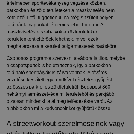
értelmében
sporttevékenység végzése közben,
parkokban és zöld területeken a maszkviselés nem
kötelező
. Ettől függetlenül, ha mégis zsúfolt helyen
találnánk magunkat, érdemes lehet hordani. A
maszkviselésre szabályok a közterületeken
kerületenként eltérőek lehetnek, mivel ezek
meghatározása a kerületi polgármesterek hatásköre.
Csoportos programot szervezni továbbra is tilos,
melybe
a csapatsportok is beletartoznak,
így a parkokban
található sportpályák is zárva vannak.
A főváros
vezetése készített egy rendkívül részletes gyűjtést
az
összes parkról és zöldfelületről.
Budapest 860
hektárnyi természetvédelmi területéből és parkjából
biztosan mindenki talál még felfedezésre várót. Az
alábbiakban mi a kedvenceinket gyűjtöttük össze.
A streetworkout szerelmeseinek vagy