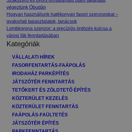
Szakszerű és gyors lomtalanítás utáni takarítást
végeztünk Óbudán
Hogyan használjunk hatékonyan fasori szenzorokat –
gyakorlati tapasztalatok, tanácsok
Lombkorona szenzor: a precíziós öntözés kulcsa a
városi fák fenntartásában
Kategóriák
VÁLLALATI HÍREK
FASORFENTARTÁS-FAÁPOLÁS
IRODAHÁZ PARKÉPÍTÉS
JÁTSZÓTÉR FENNTARTÁS
TETŐKERT ÉS ZÖLDTETŐ ÉPÍTÉS
KÖZTERÜLET KEZELÉS
KÖZTERÜLET FENNTARTÁS
FAÁPOLÁS-FAÜLTETÉS
JÁTSZÓTÉR ÉPÍTÉS
PARKFENNTARTÁS