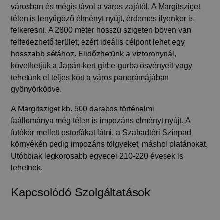
városban és mégis távol a város zajától. A Margitsziget
télen is lenyűgöző élményt nyújt, érdemes ilyenkor is
felkeresni. A 2800 méter hosszú szigeten bőven van
felfedezhető terület, ezért ideális célpont lehet egy
hosszabb sétához. Elidőzhetünk a víztoronynál,
követhetjük a Japán-kert girbe-gurba ösvényeit vagy
tehetünk el teljes kört a város panorámájában
gyönyörködve.
A Margitsziget
kb. 500 darabos történelmi
faállománya
még télen is impozáns élményt nyújt. A
futókör mellett
ostorfák
at látni, a Szabadtéri Színpad
környékén pedig
impozáns tölgyek
et, máshol
platánok
at.
Utóbbiak
legkorosabb egyedei 210-220 évesek
is
lehetnek.
Kapcsolódó Szolgáltatások