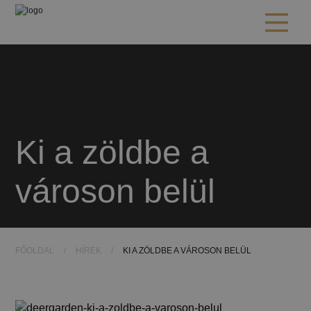
Ki a zöldbe a
városon belül
FŐOLDAL
/
HÍREK
/
KI A ZÖLDBE A VÁROSON BELÜL