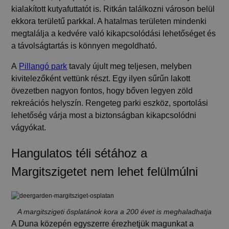
kialakított kutyafuttatót
is. Ritkán találkozni városon belül
ekkora területű parkkal. A hatalmas területen mindenki
megtalálja a kedvére való kikapcsolódási lehetőséget és
a távolságtartás is könnyen megoldható.
A
Pillangó park
tavaly újult meg teljesen, melyben
kivitelezőként vettünk részt. Egy ilyen sűrűn lakott
övezetben nagyon fontos, hogy bőven legyen zöld
rekreációs helyszín. Rengeteg parki eszköz, sportolási
lehetőség várja most a biztonságban kikapcsolódni
vágyókat.
Hangulatos téli sétához a
Margitszigetet nem lehet felülmúlni
A margitszigeti ősplatánok kora a 200 évet is meghaladhatja
A Duna közepén egyszerre érezhetjük magunkat a