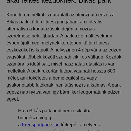
akár lelkes kezdőknek: Bikás park
Konditerem nélkül is garantált az átmozgató edzés a
Bikás park kültéri fitneszparkjában, ami ideális
alternatíva a korlátozások idején a mozgás
szerelmeseinek Újbudán. A park az elmúlt években
évben újult meg, melynek keretében kültéri fitnesz
eszközöket is kapott. A helyszínen
4 gép
várja az edzeni
vágyókat,
többek között szobabicikli és vállgép
.
Kezdők
számára is ideálisak
, mivel használati utasítás is van
mellettük. A park rekortán
futópályájának hossza 800
méter
, ami tökéletes a bemelegítéshez vagy
gyakorlottabb futóknak iramfutáshoz is alkalmas. A park
egész nap nyitva van, így bármikor leugorhatunk edzeni
egyet.
Ha a Bikás park pont nem esik útba,
böngészd végig
a
Freesportparks.hu
térképét, amelyen a