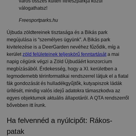
város összes kültéri fitneszparkja közül
válogathatsz!
Freesportparks.hu
Újbuda zöldtereinek tisztasága és a Bikás park
megújulása is “személyes ügyünk”. A Bikás park
kivitelezése is a DeerGarden nevéhez fűződik, míg a
kerület
zöld felületeinek teljeskörű fenntartását
a mai
napig cégünk végzi a Zöld Újbudáért konzorcium
megbízásából. Érdekesség, hogy a XI. kerületben a
legmodernebb térinformatikai rendszerrel látjuk el a fiatal
fák gondozását és hulladékgyűjtők, kutyapiszok ládák
ürítését, mindig valós idejű adatokra támaszkodva az
egyes objektumok aktuális állapotáról. A QTA rendszerről
bővebben itt írunk.
Ha felvennéd a nyúlcipőt: Rákos-
patak