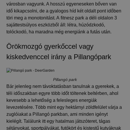
városban vagyunk. A hosszú egyeneseken bőven van
idő kikapcsolni, de a gyalogos híd két oldalt pont időben
töri meg a monotonitást. A
fitnesz park
a déli oldalon
3
sajáttestsúlyos eszközből áll: létra, húzódzkodó,
tolóckodó
, ha maradna még energiánk a futás után.
Örökmozgó gyerkőccel vagy
kiskedvenccel irány a Pillangópark
Pillangó park
Bár jelenleg nem távoktatásban tanulnak a gyerekek, a
téli időszakban egyre több időt töltenek beltérben, ahol
kevesebb a lehetőség a felesleges energiák
levezetésére. Több mint
egy hektárnyi zöldfelület
várja a
zuglóiakat a Pillangó parkban, ami minden igényt
kielégít.
Találunk itt egy hatalmas játszóteret, tágas
sétányokat, sportpályákat, futókört és kistestű kutyáknak