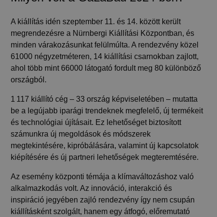
A kiállítás idén szeptember 11. és 14. között került
megrendezésre a Nürnbergi Kiállítási Központban, és
minden várakozásunkat felülmúlta. A rendezvény közel
61000 négyzetméteren, 14 kiállítási csarnokban zajlott,
ahol több mint 66000 látogató fordult meg 80 különböző
országból.
1 117 kiállító cég – 33 ország képviseletében – mutatta
be a legújabb iparági trendeknek megfelelő, új
termékeit
és technológiai újításait
. Ez lehetőséget biztosított
számunkra új megoldások és módszerek
megtekintésére, kipróbálására, valamint új kapcsolatok
kiépítésére és új partneri lehetőségek megteremtésére.
Az esemény
központi témája a klímaváltozáshoz való
alkalmazkodás
volt. Az innováció, interakció és
inspiráció jegyében zajló rendezvény így nem csupán
kiállításként szolgált, hanem egy átfogó, előremutató