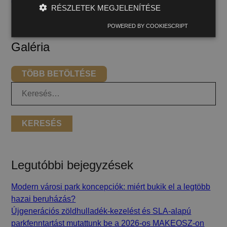
géppark és szoftver fejlesztésinket
.
RÉSZLETEK MEGJELENÍTÉSE
POWERED BY COOKIESCRIPT
Galéria
TÖBB BETÖLTÉSE
Keresés:
Legutóbbi bejegyzések
Modern városi park koncepciók: miért bukik el a legtöbb
hazai beruházás?
Újgenerációs zöldhulladék-kezelést és SLA-alapú
parkfenntartást mutattunk be a 2026-os MAKEOSZ-on