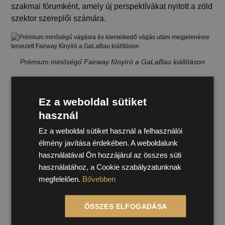
szakmai fórumként, amely új perspektívákat nyitott a zöld
szektor szereplői számára.
Prémium minőségű Fairway fűnyíró a GaLaBau kiállításon
Nemcsak tudásunk gyarapodott,
Ez a weboldal sütiket
csapatunk is erősödött
használ
Elsődleges célunk a számtalan szakmai látnivaló és
Ez a weboldal sütiket használ a felhasználói
innovatív megoldás megtekintése, valamint a kiállítás
élmény javítása érdekében. A weboldalunk
minél részletesebb felfedezése volt – azonban az utazás
használatával Ön hozzájárul az összes süti
során csapatunknak jutott ideje a város felfedezésére is.
használatához, a Cookie szabályzatunknak
A közös vacsorák és sétálások közben megvitattuk a
megfelelően.
Bővebben
kiállított megoldásokat és újításokat, illetve elkezdtük a
belső szakmai egyeztetést arról, milyen eszközök és
ÖSSZES ELFOGADÁSA
módszertanok átvételével tudnánk tovább bővíteni